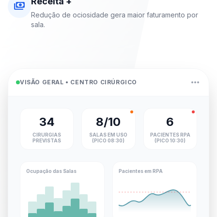
Receita +
payments
Redução de ociosidade gera maior faturamento por
sala.
more_horiz
VISÃO GERAL • CENTRO CIRÚRGICO
34
8/10
6
CIRURGIAS
SALAS EM USO
PACIENTES RPA
PREVISTAS
(PICO 08:30)
(PICO 10:30)
Ocupação das Salas
Pacientes em RPA