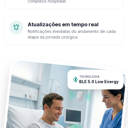
complexo hospitalar.
Atualizações em tempo real
notifications_active
Notificações imediatas do andamento de cada
etapa da jornada cirúrgica.
TECNOLOGIA
bluetooth_connected
BLE 5.0 Low Energy