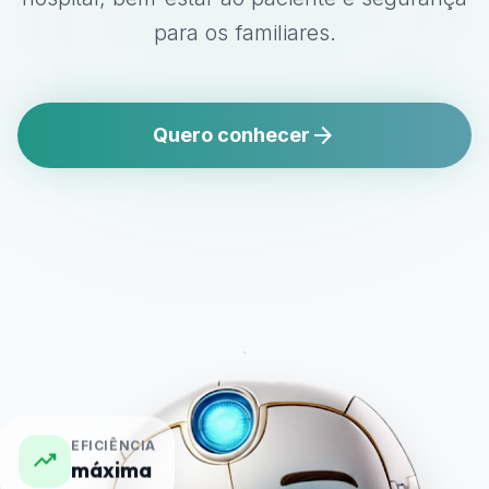
para os familiares.
arrow_forward
Quero conhecer
EFICIÊNCIA
trending_up
máxima